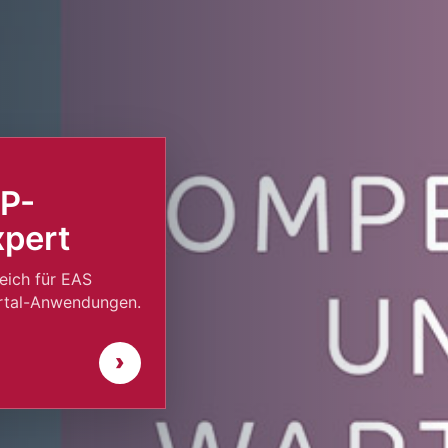
P-
xpert
eich für EAS
Portal-Anwendungen.
›