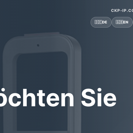
CKP-IP.
🇩🇪
DE
🇬🇧
EN
chten Sie