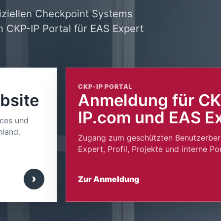
fiziellen Checkpoint Systems
 CKP-IP Portal für EAS Expert
CKP-IP PORTAL
bsite
Anmeldung für CK
IP.com und EAS E
ices und
land.
Zugang zum geschützten Benutzerber
Expert, Profil, Projekte und interne 
›
Zur Anmeldung