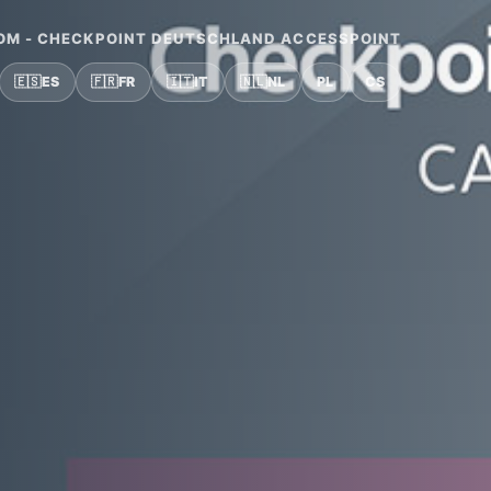
COM - CHECKPOINT DEUTSCHLAND ACCESSPOINT
🇪🇸
ES
🇫🇷
FR
🇮🇹
IT
🇳🇱
NL
PL
CS